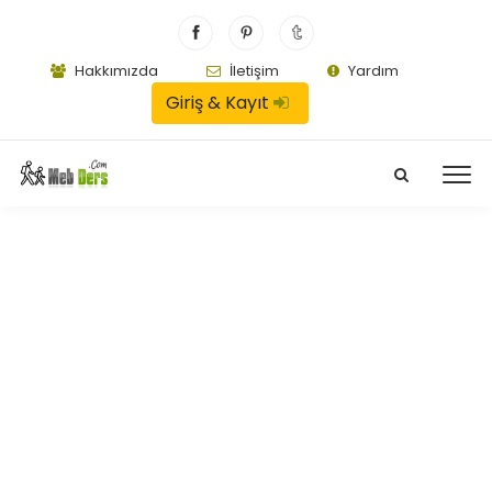
Hakkımızda
İletişim
Yardım
Giriş & Kayıt
Cevap Kağıdı
89:34