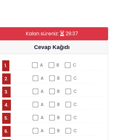
Kalan süreniz:
29:36
Cevap Kağıdı
A
B
C
1.
A
B
C
2.
A
B
C
3.
A
B
C
4.
A
B
C
5.
A
B
C
6.