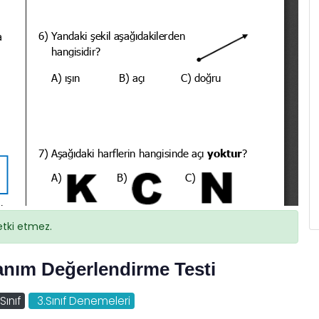
etki etmez.
zanım Değerlendirme Testi
Sınıf
3.Sınıf Denemeleri