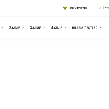
Hakkımızda
İlet
2.SINIF
3.SINIF
4.SINIF
BILSEM TESTLERI