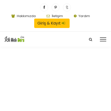
Hakkımızda
İletişim
Yardım
Giriş & Kayıt
Cevap Kağıdı
29:36