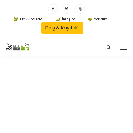
Hakkımızda
İletişim
Yardım
Giriş & Kayıt
Cevap Kağıdı
29:36